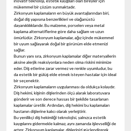
inovatif teknoloji, estetik kaygıları olan bireyler için
mükemmel bir çözüm sunmaktadır.
Zirkonyum kaplamaların en büyük avantajlarından biri,
doğal diş yapısına benzerlikleri ve olağanüstü
dayanıklılıklarıdır. Bu malzeme, porselen veya metal
kaplama alternatiflerine göre daha sağlam ve uzun
ömürlüdür. Zirkonyum kaplamalar, ağız içinde mükemmel
bir uyum sağlayarak doğal bir görünüm elde etmenizi
sağlar.
Bunun yanı sıra, zirkonyum kaplamalar diğer materyallerin
aksine alerjik reaksiyonlara neden olma riskini minimize
eder. Diş etlerine zarar vermez ve renkle uyumludur, bu
da estetik bir gülüş elde etmek isteyen hastalar için ideal
bir seçenektir.
Zirkonyum kaplamaların uygulanması da oldukça kolaydır.
Diş hekimi, kişinin dişlerinden ölçü alarak laboratuvara
gönderir ve son derece hassas bir şekilde tasarlanan
kaplamalar üretilir. Ardından, diş hekimi bu kaplamaları
hastanın dişlerine kalıcı olarak yerleştirir.
Bu yenilikçi diş hekimliği teknolojisi, yalnızca estetik
kaygılarını gidermekle kalmaz, aynı zamanda işlevselliği de
artırır. Zirkonyum kaplamalar, dişlerinizi güçlendirerek