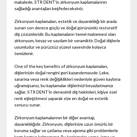
makalede, STR DENT'in zirkonyum kaplamalarının
sağladığı avantajları keşfedeceksiniz.
Zirkonyum kaplamaları, estetik ve dayanıklılığı bir arada
sunan son derece güçlü ve doğal görünümlü restoratif
diş çözümleridir. Bu kaplamaların temel malzemesi olan
zirkonyum, beyaz ve saydam bir seramiktir. Doğal dişlerle
uyumludur ve pürüzsüz yüzeyi sayesinde kolayca
temizlenir.
One of the key benefits of zirkonyum kaplamaları,
dişlerinizin doğal rengini geri kazandırmasıdır. Leke,
sararma veya renk değişiklikleri nedeniyle güven kaybına
uğramışsanız, bu kaplamalar dişlerinizi beyazlatmanızı
sağlar. STR DENT'in deneyimli diş hekimleri, kişiye özel
renk eşleştirmesi yaparak size en doğal ve estetik
sonucu sunar.
Zirkonyum kaplamalarının bir diğer avantajı,
dayanıklılığıdır. Zirkonyum, dişlerinize uzun ömürlü bir
koruma sağlar ve çatlama veya aşınma gibi problemlerle
karşı karşıya kalmazsınız. Bu kaplamalar, yeme, içme ve