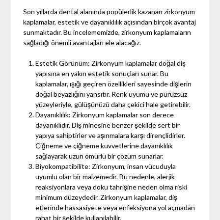
Son yıllarda dental alanında popülerlik kazanan zirkonyum
kaplamalar, estetik ve dayanıklılık açısından birçok avantaj
sunmaktadır. Bu incelememizde, zirkonyum kaplamaların
sağladığı önemli avantajları ele alacağız.
Estetik Görünüm: Zirkonyum kaplamalar doğal diş
yapısına en yakın estetik sonuçları sunar. Bu
kaplamalar, ışığı geçiren özellikleri sayesinde dişlerin
doğal beyazlığını yansıtır. Renk uyumu ve pürüzsüz
yüzeyleriyle, gülüşünüzü daha çekici hale getirebilir.
Dayanıklılık: Zirkonyum kaplamalar son derece
dayanıklıdır. Diş minesine benzer şekilde sert bir
yapıya sahiptirler ve aşınmalara karşı dirençlidirler.
Çiğneme ve çiğneme kuvvetlerine dayanıklılık
sağlayarak uzun ömürlü bir çözüm sunarlar.
Biyokompatibilite: Zirkonyum, insan vücuduyla
uyumlu olan bir malzemedir. Bu nedenle, alerjik
reaksiyonlara veya doku tahrişine neden olma riski
minimum düzeydedir. Zirkonyum kaplamalar, diş
etlerinde hassasiyete veya enfeksiyona yol açmadan
rahat bir şekilde kullanılabilir.