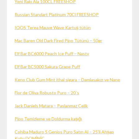
Yeni Rakı Ala 100CL FREESHOP
Russian Standart Platinum 70Cl FREESHOP
IQOS Terea Mauve Wave Kartuş tütün
Mac Baren Old Dark Fired Pipo Tütünü – 50gr
Elf Bar BC6000 Peach Ice Puff – Nasty
Elf Bar BC5000 Sakura Grape Puff
Keno Club Gum Mint ithal sigara – Damlasakızı ve Nane
Flor de Oliva Robusto Puro – 20´s
Jack Daniels Matara – Paslanmaz Çelik
Pipo Temizleme ve Doldurma kaşığı
Cohiba Maduro 5 Genios Puro Satın Al – 25’li Ahşap
Kutu DOMİNİC