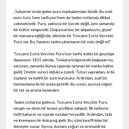
, İtalya’nın önde gelen puro markalarından biridir. Bu özel
puro türü, hem tarihçesi hem de tadım notlarıyla dikkat
çekmektedir. Puro, yalnızca bir içecek değil, aynı zamanda
bir kültür simgesidir. Düşünsenize, bir akşamüstü, güzel
bir manzara eşliğinde, elinizde bir Toscano Extra Vecchio
Puro var. Bu, hayatın tadını çıkarmanın bir yolu değil mi?
Toscano Extra Vecchio Puro’nun tarihi, köklü bir geçmişe
dayanıyor. 1815 yılında, Toskana bölgesinde başlayan bu
serüven, zamanla dünya çapında tanınan bir marka haline
geldi. Üretim süreci oldukça özenli. Tütün yaprakları, el ile
toplanır ve belirli bir süre kurutulur. Ardından, özel bir
harmanlama ile bir araya getirilir. Bu süreç, puroya özgün
bir tat ve aroma kazandırır.
Tadım notlarına gelince, Toscano Extra Vecchio Puro,
zengin ve derin bir lezzet profiline sahiptir. İlk nefeste,
hafif baharat ve toprak notaları hissedilir. Ardından, tatlı
ve kremamsı bir dokunuş gelir. Bu, içimi keyifli kılan bir
deneyim sunar. Ayrıca, dumanı yoğun ve aromatik bir