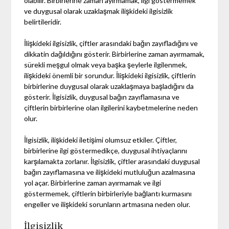
olabilir. Birbirlerine zaman ayırmamak, ilgi göstermemek
ve duygusal olarak uzaklaşmak ilişkideki ilgisizlik
belirtileridir.
İlişkideki ilgisizlik, çiftler arasındaki bağın zayıfladığını ve
dikkatin dağıldığını gösterir. Birbirlerine zaman ayırmamak,
sürekli meşgul olmak veya başka şeylerle ilgilenmek,
ilişkideki önemli bir sorundur. İlişkideki ilgisizlik, çiftlerin
birbirlerine duygusal olarak uzaklaşmaya başladığını da
gösterir. İlgisizlik, duygusal bağın zayıflamasına ve
çiftlerin birbirlerine olan ilgilerini kaybetmelerine neden
olur.
İlgisizlik, ilişkideki iletişimi olumsuz etkiler. Çiftler,
birbirlerine ilgi göstermedikçe, duygusal ihtiyaçlarını
karşılamakta zorlanır. İlgisizlik, çiftler arasındaki duygusal
bağın zayıflamasına ve ilişkideki mutluluğun azalmasına
yol açar. Birbirlerine zaman ayırmamak ve ilgi
göstermemek, çiftlerin birbirleriyle bağlantı kurmasını
engeller ve ilişkideki sorunların artmasına neden olur.
İlgisizlik