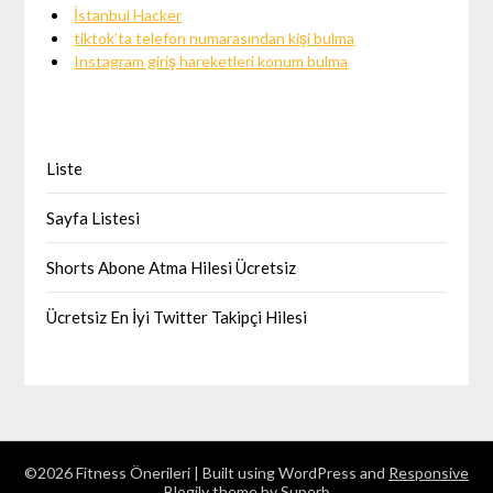
İstanbul Hacker
tiktok’ta telefon numarasından kişi bulma
Instagram giriş hareketleri konum bulma
Liste
Sayfa Listesi
Shorts Abone Atma Hilesi Ücretsiz
Ücretsiz En İyi Twitter Takipçi Hilesi
©2026 Fitness Önerileri
| Built using WordPress and
Responsive
Blogily
theme by Superb