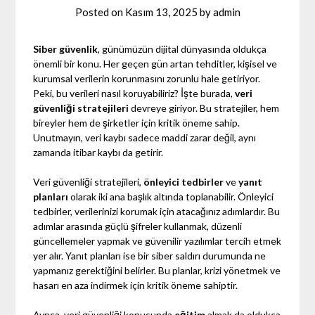
Posted on
Kasım 13, 2025
by
admin
Siber güvenlik
, günümüzün dijital dünyasında oldukça
önemli bir konu. Her geçen gün artan tehditler, kişisel ve
kurumsal verilerin korunmasını zorunlu hale getiriyor.
Peki, bu verileri nasıl koruyabiliriz? İşte burada,
veri
güvenliği stratejileri
devreye giriyor. Bu stratejiler, hem
bireyler hem de şirketler için kritik öneme sahip.
Unutmayın, veri kaybı sadece maddi zarar değil, aynı
zamanda itibar kaybı da getirir.
Veri güvenliği stratejileri,
önleyici tedbirler
ve
yanıt
planları
olarak iki ana başlık altında toplanabilir. Önleyici
tedbirler, verilerinizi korumak için atacağınız adımlardır. Bu
adımlar arasında güçlü şifreler kullanmak, düzenli
güncellemeler yapmak ve güvenilir yazılımlar tercih etmek
yer alır. Yanıt planları ise bir siber saldırı durumunda ne
yapmanız gerektiğini belirler. Bu planlar, krizi yönetmek ve
hasarı en aza indirmek için kritik öneme sahiptir.
Ayrıca, veri güvenliği konusunda
eğitim
almak da oldukça