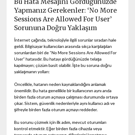
Bu Hata Mesajını Gördüğünüzde
Yapmanız Gerekenler: ‘No More
Sessions Are Allowed For User’
Sorununa Doğru Yaklaşım
İnternet çağında, teknolojiyle ilgili sorunlar sıradan hale
geldi. Bilgisayar kullanıcıları arasında sıkça karşılaşılan
sorunlardan biri de “No More Sessions Are Allowed For
User” hatasıdır. Bu hatayı gördüğünüzde telaşa
kapılmayın; çözüm basit olabilir. İşte bu soruna doğru
yaklaşmanın yolları:
Öncelikle, hatanın neden kaynaklandığını anlamak
önemlidir. Bu hata genellikle bir kullanıcının aynı anda
birden fazla oturum açmaya çalışması durumunda ortaya
çıkar. Sistem, güvenlik nedenleriyle aynı kullanıcı adı ve
şifreyle birden fazla oturum açmayı reddeder.
Bu sorunu çözmek için ilk adım, mevcut oturumları
kontrol etmektir. Eğer birden fazla cihazda veya
tarayıcıda oturum açtıysanız, diğerlerini kapatmayı