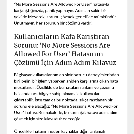
“No More Sessions Are Allowed For User” hatasıyla
karşılaştığınızda, panik yapmayın. Adımları sakin bir
şekilde izleyerek, sorunu çözmek genellikle mümkündür.
Unutmayın, her sorunun bir çözümü vardır!
Kullanıcıların Kafa Karıştıran
Sorunu: ‘No More Sessions Are
Allowed For User’ Hatasının
Çözümü İçin Adım Adım Kılavuz
Bilgisayar kullanıcılarının en sinir bozucu deneyimlerinden
biri, belirli bir işlem yaparken aniden karşılarına çıkan hata
mesajlarıdır. Özellikle de bu hataların anlamı ve çözümü
hakkında net bilgiye sahip olmamak, kullanıcıları
çıldırtabilir. İşte tam da bu noktada, sıkça rastlanan bir
sorunu ele alacağız: “No More Sessions Are Allowed For
User” hatası. Bu makalede, bu karmaşık hatayı adım adım
çözmek için size kılavuzluk edeceğiz.
Öncelikle, hatanın neden kaynaklandığını anlamak