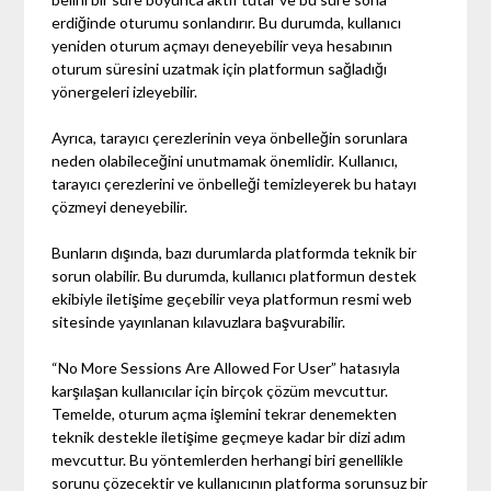
erdiğinde oturumu sonlandırır. Bu durumda, kullanıcı
yeniden oturum açmayı deneyebilir veya hesabının
oturum süresini uzatmak için platformun sağladığı
yönergeleri izleyebilir.
Ayrıca, tarayıcı çerezlerinin veya önbelleğin sorunlara
neden olabileceğini unutmamak önemlidir. Kullanıcı,
tarayıcı çerezlerini ve önbelleği temizleyerek bu hatayı
çözmeyi deneyebilir.
Bunların dışında, bazı durumlarda platformda teknik bir
sorun olabilir. Bu durumda, kullanıcı platformun destek
ekibiyle iletişime geçebilir veya platformun resmi web
sitesinde yayınlanan kılavuzlara başvurabilir.
“No More Sessions Are Allowed For User” hatasıyla
karşılaşan kullanıcılar için birçok çözüm mevcuttur.
Temelde, oturum açma işlemini tekrar denemekten
teknik destekle iletişime geçmeye kadar bir dizi adım
mevcuttur. Bu yöntemlerden herhangi biri genellikle
sorunu çözecektir ve kullanıcının platforma sorunsuz bir