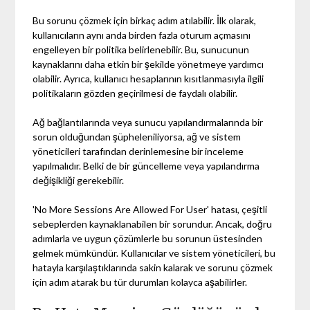
Bu sorunu çözmek için birkaç adım atılabilir. İlk olarak,
kullanıcıların aynı anda birden fazla oturum açmasını
engelleyen bir politika belirlenebilir. Bu, sunucunun
kaynaklarını daha etkin bir şekilde yönetmeye yardımcı
olabilir. Ayrıca, kullanıcı hesaplarının kısıtlanmasıyla ilgili
politikaların gözden geçirilmesi de faydalı olabilir.
Ağ bağlantılarında veya sunucu yapılandırmalarında bir
sorun olduğundan şüpheleniliyorsa, ağ ve sistem
yöneticileri tarafından derinlemesine bir inceleme
yapılmalıdır. Belki de bir güncelleme veya yapılandırma
değişikliği gerekebilir.
'No More Sessions Are Allowed For User' hatası, çeşitli
sebeplerden kaynaklanabilen bir sorundur. Ancak, doğru
adımlarla ve uygun çözümlerle bu sorunun üstesinden
gelmek mümkündür. Kullanıcılar ve sistem yöneticileri, bu
hatayla karşılaştıklarında sakin kalarak ve sorunu çözmek
için adım atarak bu tür durumları kolayca aşabilirler.