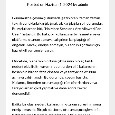
Posted on
Haziran 1, 2024
by
admin
Günümüzde çevrimiçi dünyada gezinirken, zaman zaman
teknik zorluklarla karşılaşmak sık karşılaşılan bir durumdur.
Bu zorluklardan biri, “No More Sessions Are Allowed For
User” hatasıdır. Bu hata, bir kullanıcının bir hizmete veya
platforma oturum açmaya çalışırken karşılaştığı bir
engeldir. Ancak, endişelenmeyin, bu sorunu çözmek için
bazı etkili yöntemler vardır.
Öncelikle, bu hatanın ortaya çıkmasının birkaç farklı
nedeni olabilir. En yaygın nedenlerden biri, kullanıcının
hesabının birden fazla cihazda veya tarayıcıda oturum
açmaya çalışmasıdır. Bu durumda, çözüm basittir.
Kullanıcı, önceden oturum açtığı tüm cihazlardan veya
tarayıcılardan çıkış yapmalı ve daha sonra tekrar
denemelidir.
Başka bir olası neden, kullanıcının oturum süresinin sona
ermiş olmasıdır. Birçok platform, oturum açma işlemlerini
belirli bir süre boyunca aktif tutar ve bu süre sona