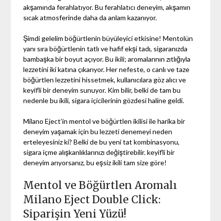
akşamında ferahlatıyor. Bu ferahlatıcı deneyim, akşamın
sıcak atmosferinde daha da anlam kazanıyor.
Şimdi gelelim böğürtlenin büyüleyici etkisine! Mentolün
yanı sıra böğürtlenin tatlı ve hafif ekşi tadı, sigaranızda
bambaşka bir boyut açıyor. Bu ikili; aromalarının zıtlığıyla
lezzetini iki katına çıkarıyor. Her nefeste, o canlı ve taze
böğürtlen lezzetini hissetmek, kullanıcılara göz alıcı ve
keyifli bir deneyim sunuyor. Kim bilir, belki de tam bu
nedenle bu ikili, sigara içicilerinin gözdesi haline geldi.
Milano Eject’in mentol ve böğürtlen ikilisi ile harika bir
deneyim yaşamak için bu lezzeti denemeyi neden
erteleyesiniz ki? Belki de bu yeni tat kombinasyonu,
sigara içme alışkanlıklarınızı değiştirebilir. keyifli bir
deneyim arıyorsanız, bu eşsiz ikili tam size göre!
Mentol ve Böğürtlen Aromalı
Milano Eject Double Click:
Siparişin Yeni Yüzü!