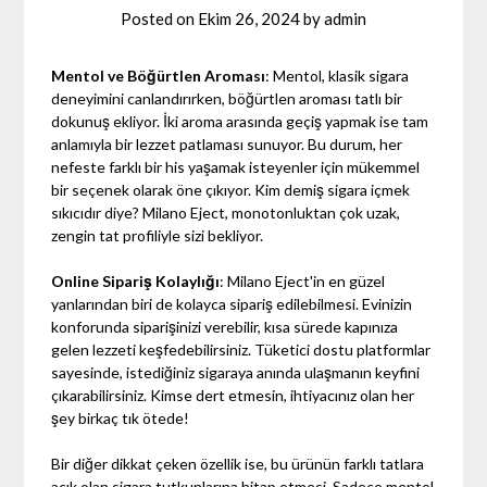
Posted on
Ekim 26, 2024
by
admin
Mentol ve Böğürtlen Aroması
: Mentol, klasik sigara
deneyimini canlandırırken, böğürtlen aroması tatlı bir
dokunuş ekliyor. İki aroma arasında geçiş yapmak ise tam
anlamıyla bir lezzet patlaması sunuyor. Bu durum, her
nefeste farklı bir his yaşamak isteyenler için mükemmel
bir seçenek olarak öne çıkıyor. Kim demiş sigara içmek
sıkıcıdır diye? Milano Eject, monotonluktan çok uzak,
zengin tat profiliyle sizi bekliyor.
Online Sipariş Kolaylığı
: Milano Eject'in en güzel
yanlarından biri de kolayca sipariş edilebilmesi. Evinizin
konforunda siparişinizi verebilir, kısa sürede kapınıza
gelen lezzeti keşfedebilirsiniz. Tüketici dostu platformlar
sayesinde, istediğiniz sigaraya anında ulaşmanın keyfini
çıkarabilirsiniz. Kimse dert etmesin, ihtiyacınız olan her
şey birkaç tık ötede!
Bir diğer dikkat çeken özellik ise, bu ürünün farklı tatlara
açık olan sigara tutkunlarına hitap etmesi. Sadece mentol