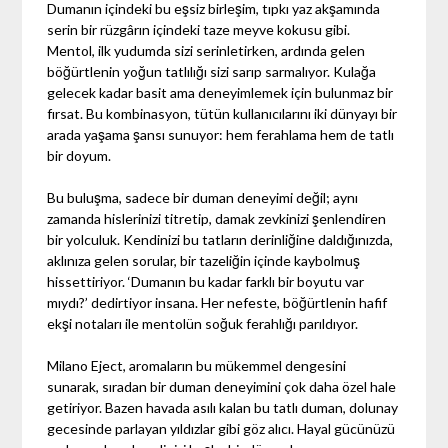
Dumanın içindeki bu eşsiz birleşim, tıpkı yaz akşamında
serin bir rüzgârın içindeki taze meyve kokusu gibi.
Mentol, ilk yudumda sizi serinletirken, ardında gelen
böğürtlenin yoğun tatlılığı sizi sarıp sarmalıyor. Kulağa
gelecek kadar basit ama deneyimlemek için bulunmaz bir
fırsat. Bu kombinasyon, tütün kullanıcılarını iki dünyayı bir
arada yaşama şansı sunuyor: hem ferahlama hem de tatlı
bir doyum.
Bu buluşma, sadece bir duman deneyimi değil; aynı
zamanda hislerinizi titretip, damak zevkinizi şenlendiren
bir yolculuk. Kendinizi bu tatların derinliğine daldığınızda,
aklınıza gelen sorular, bir tazeliğin içinde kaybolmuş
hissettiriyor. ‘Dumanın bu kadar farklı bir boyutu var
mıydı?’ dedirtiyor insana. Her nefeste, böğürtlenin hafif
ekşi notaları ile mentolün soğuk ferahlığı parıldıyor.
Milano Eject, aromaların bu mükemmel dengesini
sunarak, sıradan bir duman deneyimini çok daha özel hale
getiriyor. Bazen havada asılı kalan bu tatlı duman, dolunay
gecesinde parlayan yıldızlar gibi göz alıcı. Hayal gücünüzü