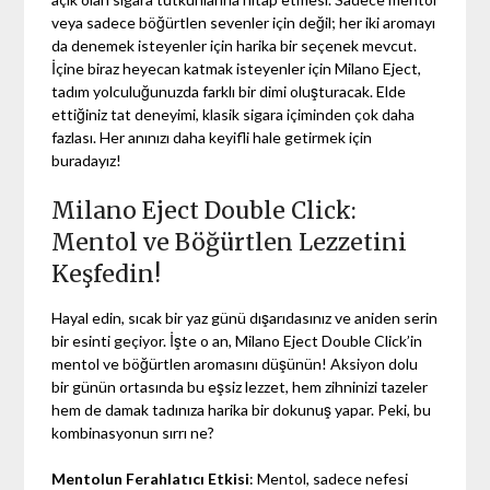
veya sadece böğürtlen sevenler için değil; her iki aromayı
da denemek isteyenler için harika bir seçenek mevcut.
İçine biraz heyecan katmak isteyenler için Milano Eject,
tadım yolculuğunuzda farklı bir dimi oluşturacak. Elde
ettiğiniz tat deneyimi, klasik sigara içiminden çok daha
fazlası. Her anınızı daha keyifli hale getirmek için
buradayız!
Milano Eject Double Click:
Mentol ve Böğürtlen Lezzetini
Keşfedin!
Hayal edin, sıcak bir yaz günü dışarıdasınız ve aniden serin
bir esinti geçiyor. İşte o an, Milano Eject Double Click’in
mentol ve böğürtlen aromasını düşünün! Aksiyon dolu
bir günün ortasında bu eşsiz lezzet, hem zihninizi tazeler
hem de damak tadınıza harika bir dokunuş yapar. Peki, bu
kombinasyonun sırrı ne?
Mentolun Ferahlatıcı Etkisi
: Mentol, sadece nefesi