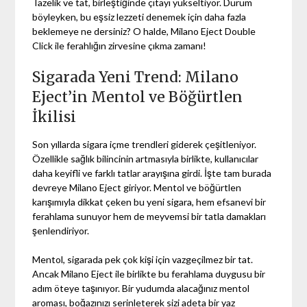
Tazelik ve tat, birleştiğinde çıtayı yükseltiyor. Durum
böyleyken, bu eşsiz lezzeti denemek için daha fazla
beklemeye ne dersiniz? O halde, Milano Eject Double
Click ile ferahlığın zirvesine çıkma zamanı!
Sigarada Yeni Trend: Milano
Eject’in Mentol ve Böğürtlen
İkilisi
Son yıllarda sigara içme trendleri giderek çeşitleniyor.
Özellikle sağlık bilincinin artmasıyla birlikte, kullanıcılar
daha keyifli ve farklı tatlar arayışına girdi. İşte tam burada
devreye Milano Eject giriyor. Mentol ve böğürtlen
karışımıyla dikkat çeken bu yeni sigara, hem efsanevi bir
ferahlama sunuyor hem de meyvemsi bir tatla damakları
şenlendiriyor.
Mentol, sigarada pek çok kişi için vazgeçilmez bir tat.
Ancak Milano Eject ile birlikte bu ferahlama duygusu bir
adım öteye taşınıyor. Bir yudumda alacağınız mentol
aroması, boğazınızı serinleterek sizi adeta bir yaz