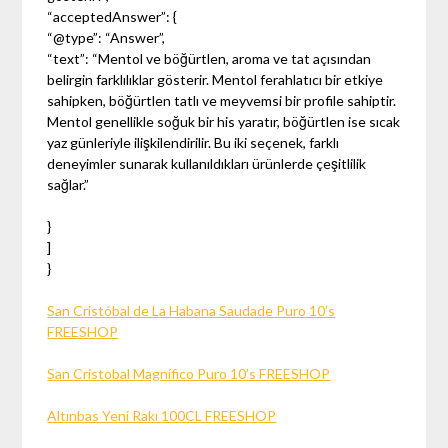
“acceptedAnswer”: {
“@type”: “Answer”,
“text”: “Mentol ve böğürtlen, aroma ve tat açısından
belirgin farklılıklar gösterir. Mentol ferahlatıcı bir etkiye
sahipken, böğürtlen tatlı ve meyvemsi bir profile sahiptir.
Mentol genellikle soğuk bir his yaratır, böğürtlen ise sıcak
yaz günleriyle ilişkilendirilir. Bu iki seçenek, farklı
deneyimler sunarak kullanıldıkları ürünlerde çeşitlilik
sağlar.”
}
]
}
San Cristóbal de La Habana Saudade Puro 10’s
FREESHOP
San Cristobal Magnífico Puro 10’s FREESHOP
Altınbas Yeni Rakı 100CL FREESHOP