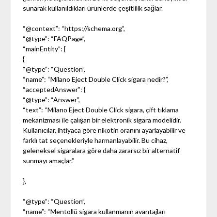
sunarak kullanıldıkları ürünlerde çeşitlilik sağlar.
“@context”: “https://schema.org”,
“@type”: “FAQPage”,
“mainEntity”: [
{
“@type”: “Question”,
“name”: “Milano Eject Double Click sigara nedir?”,
“acceptedAnswer”: {
“@type”: “Answer”,
“text”: “Milano Eject Double Click sigara, çift tıklama
mekanizması ile çalışan bir elektronik sigara modelidir.
Kullanıcılar, ihtiyaca göre nikotin oranını ayarlayabilir ve
farklı tat seçenekleriyle harmanlayabilir. Bu cihaz,
geleneksel sigaralara göre daha zararsız bir alternatif
sunmayı amaçlar.”
},
“@type”: “Question”,
“name”: “Mentollü sigara kullanmanın avantajları