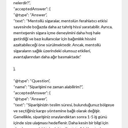
nelerdir?”,
“acceptedAnswer”: {
“@type”: “Answer”,
“text”: “Mentollü sigaralar, mentolün ferahlatıcı etkisi
sayesinde boğazda daha az tahriş hissi yaratabilir. Ayrıca,
menteşenin sigara içme deneyimini daha hoş hale
getirdiği ve bazı kullanıcılar için bağımlılık hissini
azaltabileceği öne sürülmektedir. Ancak, mentollü
sigaraların sağlık üzerindeki olumsuz etkileri,
avantajlarından daha ağır basmaktadır.”
},
“@type”: “Question”,
“name”: “Siparişimi ne zaman alabilirim?”,
“acceptedAnswer”: {
“@type”: “Answer”,
“text”: “Siparişinizin teslim süresi, bulunduğunuz bölgeye
ve seçtiğiniz kargo yöntemine bağlı olarak değişir.
Genellikle, siparişiniz onaylandıktan sonra 1-5 iş günü
içinde size ulaşması hedeflenir. Daha kesin bir bilgi için