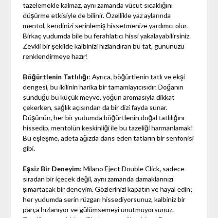
tazelemekle kalmaz, aynı zamanda vücut sıcaklığını
düşürme etkisiyle de bilinir. Özellikle yaz aylarında
mentol, kendinizi serinlemiş hissetmenize yardımcı olur.
Birkaç yudumda bile bu ferahlatıcı hissi yakalayabilirsiniz.
Zevkli bir şekilde kalbinizi hızlandıran bu tat, gününüzü
renklendirmeye hazır!
Böğürtlenin Tatlılığı
: Ayrıca, böğürtlenin tatlı ve ekşi
dengesi, bu ikilinin harika bir tamamlayıcısıdır. Doğanın
sunduğu bu küçük meyve, yoğun aromasıyla dikkat
çekerken, sağlık açısından da bir dizi fayda sunar.
Düşünün, her bir yudumda böğürtlenin doğal tatlılığını
hissedip, mentolün keskinliği ile bu tazeliği harmanlamak!
Bu eşleşme, adeta ağızda dans eden tatların bir senfonisi
gibi.
Eşsiz Bir Deneyim
: Milano Eject Double Click, sadece
sıradan bir içecek değil, aynı zamanda damaklarınızı
şımartacak bir deneyim. Gözlerinizi kapatın ve hayal edin;
her yudumda serin rüzgarı hissediyorsunuz, kalbiniz bir
parça hızlanıyor ve gülümsemeyi unutmuyorsunuz.