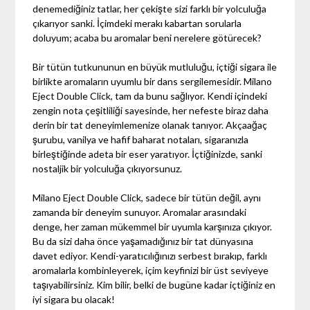
denemediğiniz tatlar, her çekişte sizi farklı bir yolculuğa
çıkarıyor sanki. İçimdeki merakı kabartan sorularla
doluyum; acaba bu aromalar beni nerelere götürecek?
Bir tütün tutkununun en büyük mutluluğu, içtiği sigara ile
birlikte aromaların uyumlu bir dans sergilemesidir. Milano
Eject Double Click, tam da bunu sağlıyor. Kendi içindeki
zengin nota çeşitliliği sayesinde, her nefeste biraz daha
derin bir tat deneyimlemenize olanak tanıyor. Akçaağaç
şurubu, vanilya ve hafif baharat notaları, sigaranızla
birleştiğinde adeta bir eser yaratıyor. İçtiğinizde, sanki
nostaljik bir yolculuğa çıkıyorsunuz.
Milano Eject Double Click, sadece bir tütün değil, aynı
zamanda bir deneyim sunuyor. Aromalar arasındaki
denge, her zaman mükemmel bir uyumla karşınıza çıkıyor.
Bu da sizi daha önce yaşamadığınız bir tat dünyasına
davet ediyor. Kendi-yaratıcılığınızı serbest bırakıp, farklı
aromalarla kombinleyerek, içim keyfinizi bir üst seviyeye
taşıyabilirsiniz. Kim bilir, belki de bugüne kadar içtiğiniz en
iyi sigara bu olacak!