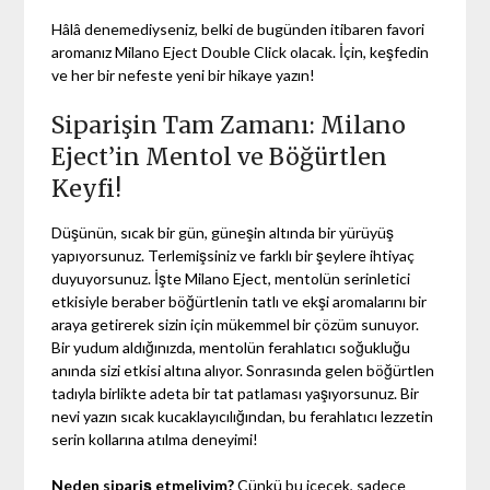
Hâlâ denemediyseniz, belki de bugünden itibaren favori
aromanız Milano Eject Double Click olacak. İçin, keşfedin
ve her bir nefeste yeni bir hikaye yazın!
Siparişin Tam Zamanı: Milano
Eject’in Mentol ve Böğürtlen
Keyfi!
Düşünün, sıcak bir gün, güneşin altında bir yürüyüş
yapıyorsunuz. Terlemişsiniz ve farklı bir şeylere ihtiyaç
duyuyorsunuz. İşte Milano Eject, mentolün serinletici
etkisiyle beraber böğürtlenin tatlı ve ekşi aromalarını bir
araya getirerek sizin için mükemmel bir çözüm sunuyor.
Bir yudum aldığınızda, mentolün ferahlatıcı soğukluğu
anında sizi etkisi altına alıyor. Sonrasında gelen böğürtlen
tadıyla birlikte adeta bir tat patlaması yaşıyorsunuz. Bir
nevi yazın sıcak kucaklayıcılığından, bu ferahlatıcı lezzetin
serin kollarına atılma deneyimi!
Neden sipariş etmeliyim?
Çünkü bu içecek, sadece