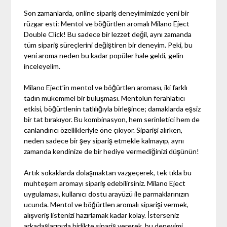
Son zamanlarda, online sipariş deneyimimizde yeni bir
rüzgar esti: Mentol ve böğürtlen aromalı Milano Eject
Double Click! Bu sadece bir lezzet değil, aynı zamanda
tüm sipariş süreçlerini değiştiren bir deneyim. Peki, bu
yeni aroma neden bu kadar popüler hale geldi, gelin
inceleyelim.
Milano Eject’in mentol ve böğürtlen aroması, iki farklı
tadın mükemmel bir buluşması. Mentolün ferahlatıcı
etkisi, böğürtlenin tatlılığıyla birleşince; damaklarda eşsiz
bir tat bırakıyor. Bu kombinasyon, hem serinletici hem de
canlandırıcı özellikleriyle öne çıkıyor. Siparişi alırken,
neden sadece bir şey sipariş etmekle kalmayıp, aynı
zamanda kendinize de bir hediye vermediğinizi düşünün!
Artık sokaklarda dolaşmaktan vazgeçerek, tek tıkla bu
muhteşem aromayı sipariş edebilirsiniz. Milano Eject
uygulaması, kullanıcı dostu arayüzü ile parmaklarınızın
ucunda. Mentol ve böğürtlen aromalı siparişi vermek,
alışveriş listenizi hazırlamak kadar kolay. İsterseniz
arkadaşlarınızla birlikte sipariş vererek, bu deneyimi