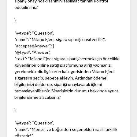
sipariş onayındaki tahmini teslimat tarihini kontrol
edebilirsiniz.”
},
“@type”: “Question”,
“name”: “Milano Eject sigara siparişi nasıl verilir?”,
“acceptedAnswer”: {
“@type”: “Answer”,
“text”: “Milano Eject sigara siparişi vermek için öncelikle
güvenilir bir online satış platformuna giriş yapmanız
gerekmektedir. İlgili ürün kategorisinden Milano Eject
sigarasını seçip, sepete ekleyin. Ardından ödeme
bilgilerinizi doldurup, siparişi onaylayarak işlemi
tamamlayabilirsiniz. Siparişinizin durumu hakkında ayrıca
bilgilendirme alacaksınız.”
},
“@type”: “Question”,
“name”: “Mentol ve böğürtlen seçenekleri nasıl farklılık
gösterir?”,