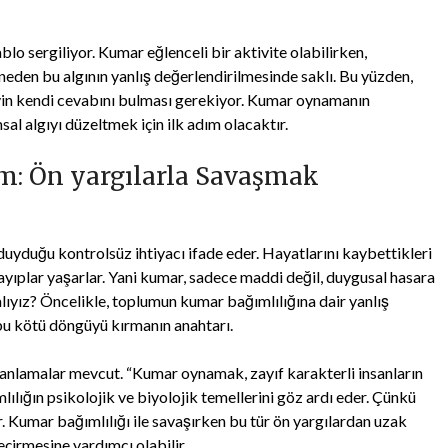
o sergiliyor. Kumar eğlenceli bir aktivite olabilirken,
neden bu algının yanlış değerlendirilmesinde saklı. Bu yüzden,
eyin kendi cevabını bulması gerekiyor. Kumar oynamanın
al algıyı düzeltmek için ilk adım olacaktır.
m: Ön yargılarla Savaşmak
uyduğu kontrolsüz ihtiyacı ifade eder. Hayatlarını kaybettikleri
 kayıplar yaşarlar. Yani kumar, sadece maddi değil, duygusal hasara
lıyız? Öncelikle, toplumun kumar bağımlılığına dair yanlış
 bu kötü döngüyü kırmanın anahtarı.
anlamalar mevcut. “Kumar oynamak, zayıf karakterli insanların
mlılığın psikolojik ve biyolojik temellerini göz ardı eder. Çünkü
r. Kumar bağımlılığı ile savaşırken bu tür ön yargılardan uzak
eçirmesine yardımcı olabilir.