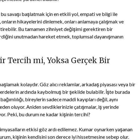
savaşı başlatmak için en etkili yol, empati ve bilgi ile
, onların hikayelerini dinlemek, onları anlamaya çalışmak ve
irebilir. Bu tamamen zihniyet değişimi gerektiren bir
verdiğini unutmadan hareket etmek, toplumsal dayanışmanın
r Tercih mi, Yoksa Gerçek Bir
şlamak kolaydır. Göz alıcı reklamlar, arkadaş piyasası veya bir
perdelerin ardında kaybolmuş bir şekilde bulabilir. İşte burada
bağımlılığı, bireylerin sadece maddi kayıpları değil, aynı
eden oluyor. Aniden sevdiklerinizle çatışmalar, iş yerinde
r. Peki, bu durum ne kadar kişinin tercihi?
kimyasalların etkisi göz ardı edilemez. Kumar oynarken yaşanan
rum, kişinin kendisini son derece iyi hissetmesine sebep olur.