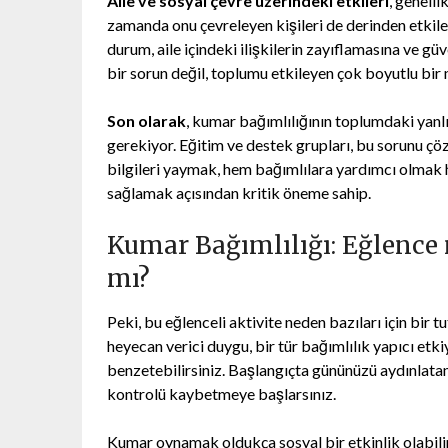
Aile ve sosyal çevre üzerindeki etkileri
, genelli
zamanda onu çevreleyen kişileri de derinden etkiler
durum, aile içindeki ilişkilerin zayıflamasına ve g
bir sorun değil, toplumu etkileyen çok boyutlu bir 
Son olarak
, kumar bağımlılığının toplumdaki yanlı
gerekiyor. Eğitim ve destek grupları, bu sorunu çö
bilgileri yaymak, hem bağımlılara yardımcı olmak 
sağlamak açısından kritik öneme sahip.
Kumar Bağımlılığı: Eğlence 
mı?
Peki, bu eğlenceli aktivite neden bazıları için bi
heyecan verici duygu, bir tür bağımlılık yapıcı etki
benzetebilirsiniz. Başlangıçta gününüzü aydınlata
kontrolü kaybetmeye başlarsınız.
Kumar oynamak oldukça sosyal bir etkinlik olabilir