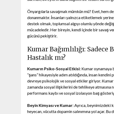
Önyargılarla savaşmak mümkün mü? Evet, hem de bu 
donanmaktır. İnsanları yalnızca etiketlemek yerine
destek olmak, toplumsal algıyı olumlu yönde değişt
mücadeledir. Her bireyin, kendi içinde bir savaş 
gücünü pekiştirir.
Kumar Bağımlılığı: Sadece Bi
Hastalık mı?
Kumarın Psiko-Sosyal Etkisi
: Kumar oynamaya ba
“şans” hikayesiyle adım atıldığında, insan kendini 
devreye psikolojik ve sosyal etkiler giriyor. Kumar 
zamanda sosyal ilişkilerini de tehlikeye atmasına n
performans kaybı ve sosyal izolasyon baş gösteriyo
Beyin Kimyası ve Kumar
: Ayrıca, beynimizdeki 
heyecan, vücutta dopamin salınımına yol açar. Bu du