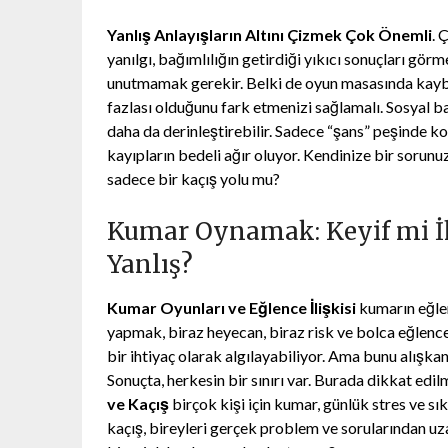
Yanlış Anlayışların Altını Çizmek Çok Önemli
. 
yanılgı, bağımlılığın getirdiği yıkıcı sonuçları gö
unutmamak gerekir. Belki de oyun masasında kaybet
fazlası olduğunu fark etmenizi sağlamalı. Sosyal ba
daha da derinleştirebilir. Sadece “şans” peşinde 
kayıpların bedeli ağır oluyor. Kendinize bir sorun
sadece bir kaçış yolu mu?
Kumar Oynamak: Keyif mi İ
Yanlış?
Kumar Oyunları ve Eğlence İlişkisi
kumarın eğlen
yapmak, biraz heyecan, biraz risk ve bolca eğlence
bir ihtiyaç olarak algılayabiliyor. Ama bunu alışkan
Sonuçta, herkesin bir sınırı var. Burada dikkat ed
ve Kaçış
birçok kişi için kumar, günlük stres ve sı
kaçış, bireyleri gerçek problem ve sorularından uz