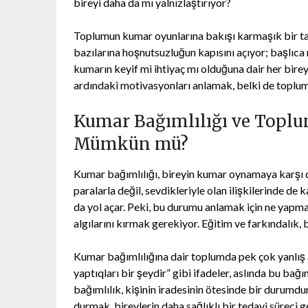
bireyi daha da mı yalnızlaştırıyor?
Toplumun kumar oyunlarına bakışı karmaşık bir tabl
bazılarına hoşnutsuzluğun kapısını açıyor; başlıca 
kumarın keyif mi ihtiyaç mı olduğuna dair her bir
ardındaki motivasyonları anlamak, belki de toplums
Kumar Bağımlılığı ve Toplu
Mümkün mü?
Kumar bağımlılığı, bireyin kumar oynamaya karşı d
paralarla değil, sevdikleriyle olan ilişkilerinde de
da yol açar. Peki, bu durumu anlamak için ne yapma
algılarını kırmak gerekiyor. Eğitim ve farkındalık,
Kumar bağımlılığına dair toplumda pek çok yanlış 
yaptıqları bir şeydir” gibi ifadeler, aslında bu bağı
bağımlılık, kişinin iradesinin ötesinde bir durumdu
durmak, bireylerin daha sağlıklı bir tedavi süreci g