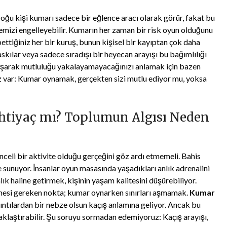
Çoğu kişi kumarı sadece bir eğlence aracı olarak görür, fakat bu
rmemizi engelleyebilir. Kumarın her zaman bir risk oyun olduğunu
tiğiniz her bir kuruş, bunun kişisel bir kayıptan çok daha
skılar veya sadece sıradışı bir heyecan arayışı bu bağımlılığı
koşarak mutluluğu yakalayamayacağınızı anlamak için bazen
uz var: Kumar oynamak, gerçekten sizi mutlu ediyor mu, yoksa
htiyaç mı? Toplumun Algısı Neden
celi bir aktivite olduğu gerçeğini göz ardı etmemeli. Bahis
 sunuyor. İnsanlar oyun masasında yaşadıkları anlık adrenalini
lık haline getirmek, kişinin yaşam kalitesini düşürebiliyor.
ilmesi gereken nokta; kumar oynarken sınırları aşmamak.
Kumar
kıntılardan bir nebze olsun kaçış anlamına geliyor. Ancak bu
aklaştırabilir. Şu soruyu sormadan edemiyoruz: Kaçış arayışı,