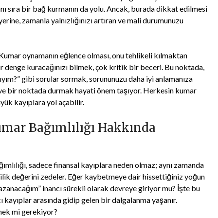
nı sıra bir bağ kurmanın da yolu. Ancak, burada dikkat edilmesi
yerine, zamanla yalnızlığınızı artıran ve mali durumunuzu
r. Kumar oynamanın eğlence olması, onu tehlikeli kılmaktan
r denge kuracağınızı bilmek, çok kritik bir beceri. Bu noktada,
yım?” gibi sorular sormak, sorununuzu daha iyi anlamanıza
ak ve bir noktada durmak hayati önem taşıyor. Herkesin kumar
yük kayıplara yol açabilir.
Kumar Bağımlılığı Hakkında
ğımlılığı, sadece finansal kayıplara neden olmaz; aynı zamanda
endilik değerini zedeler. Eğer kaybetmeye dair hissettiğiniz yoğun
kazanacağım” inancı sürekli olarak devreye giriyor mu? İşte bu
ı kayıplar arasında gidip gelen bir dalgalanma yaşanır.
mek mi gerekiyor?