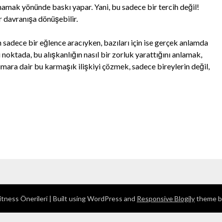
amak yönünde baskı yapar. Yani, bu sadece bir tercih değil!
ir davranışa dönüşebilir.
in sadece bir eğlence aracıyken, bazıları için ise gerçek anlamda
noktada, bu alışkanlığın nasıl bir zorluk yarattığını anlamak,
umara dair bu karmaşık ilişkiyi çözmek, sadece bireylerin değil,
tness Önerileri
| Built using WordPress and
Responsive Blogily
theme b