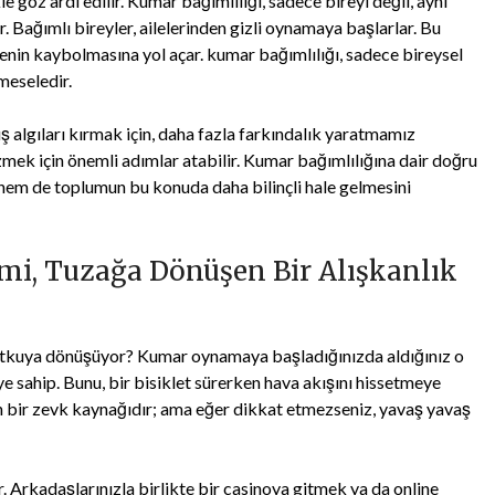
kle göz ardı edilir. Kumar bağımlılığı, sadece bireyi değil, aynı
. Bağımlı bireyler, ailelerinden gizli oynamaya başlarlar. Bu
üvenin kaybolmasına yol açar. kumar bağımlılığı, sadece bireysel
meseledir.
ş algıları kırmak için, daha fazla farkındalık yaratmamız
zmek için önemli adımlar atabilir. Kumar bağımlılığına dair doğru
hem de toplumun bu konuda daha bilinçli hale gelmesini
mi, Tuzağa Dönüşen Bir Alışkanlık
r tutkuya dönüşüyor? Kumar oynamaya başladığınızda aldığınız o
ye sahip. Bunu, bir bisiklet sürerken hava akışını hissetmeye
n bir zevk kaynağıdır; ama eğer dikkat etmezseniz, yavaş yavaş
. Arkadaşlarınızla birlikte bir casinoya gitmek ya da online