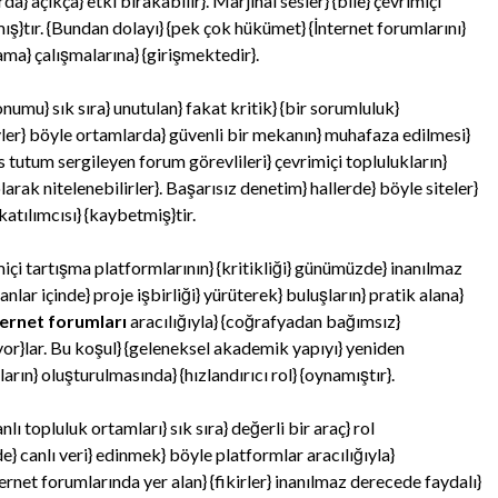
} açıkça} etki bırakabilir}. Marjinal sesler} {bile} çevrimiçi
mış}tır. {Bundan dolayı} {pek çok hükümet} {İnternet forumlarını}
ama} çalışmalarına} {girişmektedir}.
umu} sık sıra} unutulan} fakat kritik} {bir sorumluluk}
evler} böyle ortamlarda} güvenli bir mekanın} muhafaza edilmesi}
tutum sergileyen forum görevlileri} çevrimiçi toplulukların}
olarak nitelenebilirler}. Başarısız denetim} hallerde} böyle siteler}
katılımcısı} {kaybetmiş}tir.
çi tartışma platformlarının} {kritikliği} günümüzde} inanılmaz
lar içinde} proje işbirliği} yürüterek} buluşların} pratik alana}
ternet forumları
aracılığıyla} {coğrafyadan bağımsız}
iyor}lar. Bu koşul} {geleneksel akademik yapıyı} yeniden
rın} oluşturulmasında} {hızlandırıcı rol} {oynamıştır}.
ı topluluk ortamları} sık sıra} değerli bir araç} rol
e} canlı veri} edinmek} böyle platformlar aracılığıyla}
ernet forumlarında yer alan} {fikirler} inanılmaz derecede faydalı}