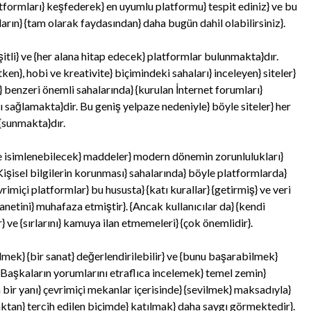
atformları} keşfederek} en uyumlu platformu} tespit ediniz} ve bu
arın} {tam olarak faydasından} daha bugün dahil olabilirsiniz}.
eşitli} ve {her alana hitap edecek} platformlar bulunmakta}dır.
n}, hobi ve kreativite} biçimindeki sahaları} inceleyen} siteler}
} benzeri önemli sahalarında} {kurulan İnternet forumları}
kı sağlamakta}dir. Bu geniş yelpaze nedeniyle} böyle siteler} her
 {sunmakta}dır.
nde isimlenebilecek} maddeler} modern dönemin zorunlulukları}
 {Kişisel bilgilerin korunması} sahalarında} böyle platformlarda}
vrimiçi platformlar} bu hususta} {katı kurallar} {getirmiş} ve veri
manetini} muhafaza etmiştir}. {Ancak kullanıcılar da} {kendi
r} ve {sırlarını} kamuya ilan etmemeleri} {çok önemlidir}.
lmek} {bir sanat} değerlendirilebilir} ve {bunu başarabilmek}
r}. Başkaların yorumlarını etraflıca incelemek} temel zemin}
 bir yanı} çevrimiçi mekanlar içerisinde} {sevilmek} maksadıyla}
ktan} tercih edilen biçimde} katılmak} daha saygı görmektedir}.