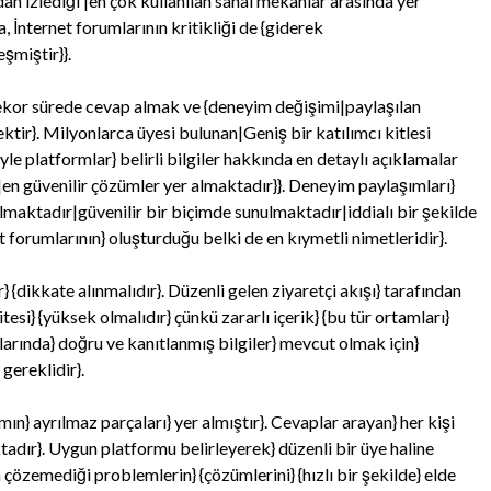
an izlediği |en çok kullanılan sanal mekanlar arasında yer
a, İnternet forumlarının kritikliği de {giderek
şmiştir}}.
rekor sürede cevap almak ve {deneyim değişimi|paylaşılan
tir}. Milyonlarca üyesi bulunan|Geniş bir katılımcı kitlesi
le platformlar} belirli bilgiler hakkında en detaylı açıklamalar
n güvenilir çözümler yer almaktadır}}. Deneyim paylaşımları}
almaktadır|güvenilir bir biçimde sunulmaktadır|iddialı bir şekilde
t forumlarının} oluşturduğu belki de en kıymetli nimetleridir}.
} {dikkate alınmalıdır}. Düzenli gelen ziyaretçi akışı} tarafından
esi} {yüksek olmalıdır} çünkü zararlı içerik} {bu tür ortamları}
nlarında} doğru ve kanıtlanmış bilgiler} mevcut olmak için}
gereklidir}.
ın} ayrılmaz parçaları} yer almıştır}. Cevaplar arayan} her kişi
tadır}. Uygun platformu belirleyerek} düzenli bir üye haline
a çözemediği problemlerin} {çözümlerini} {hızlı bir şekilde} elde