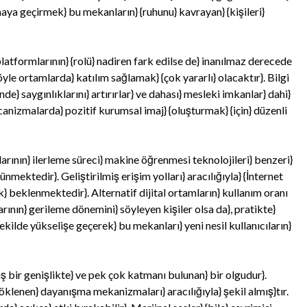
ya geçirmek} bu mekanların} {ruhunu} kavrayan} {kişileri}
latformlarının} {rolü} nadiren fark edilse de} inanılmaz derecede
böyle ortamlarda} katılım sağlamak} {çok yararlı} olacaktır}. Bilgi
e} saygınlıklarını} artırırlar} ve dahası} mesleki imkanlar} dahi}
mecanizmalarda} pozitif kurumsal imaj} {oluşturmak} {için} düzenli
ının} ilerleme süreci} makine öğrenmesi teknolojileri} benzeri}
nmektedir}. Geliştirilmiş erişim yolları} aracılığıyla} {İnternet
k} beklenmektedir}. Alternatif dijital ortamların} kullanım oranı
rının} gerileme dönemini} söyleyen kişiler olsa da}, pratikte}
kilde yükselişe geçerek} bu mekanları} yeni nesil kullanıcıların}
ş bir genişlikte} ve pek çok katmanı bulunan} bir olgudur}.
klenen} dayanışma mekanizmaları} aracılığıyla} şekil almış}tır.