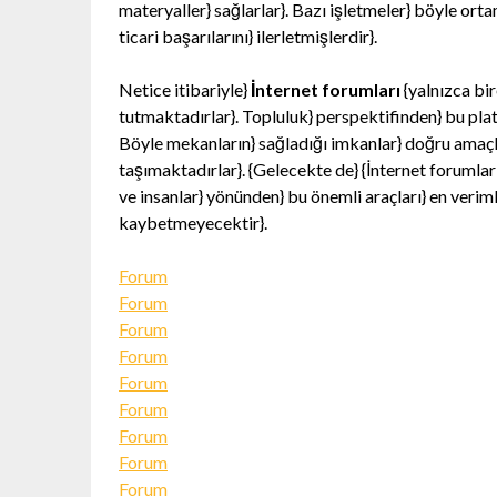
materyaller} sağlarlar}. Bazı işletmeler} böyle ortam
ticari başarılarını} ilerletmişlerdir}.
Netice itibariyle}
İnternet forumları
{yalnızca bir
tutmaktadırlar}. Topluluk} perspektifinden} bu platf
Böyle mekanların} sağladığı imkanlar} doğru amaçlar 
taşımaktadırlar}. {Gelecekte de} {İnternet forumların
ve insanlar} yönünden} bu önemli araçları} en verim
kaybetmeyecektir}.
Forum
Forum
Forum
Forum
Forum
Forum
Forum
Forum
Forum