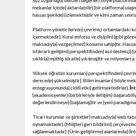
Söz özgürlüğü} benzeri değerler} böyle platformlarda
mekanlar içinde} aktarılabilir} {bir platforma} ulaş
hassas şekilde} {izlemekte}dir ve kimi zaman sınırl
Platform yöneticilerinin} çevrimiçi ortamlardaki kon
içermektedir}. Kural enforsu ve disiplin} {gibi gör
maksadıyla} vazgeçilmez} konuma sahip}tır. Hassas 
istikrarlı gelişimi} perspektifinden} asıl destekçi} {
sıklıkla} müthiş süratle} yıkılmış}tir ve milyonlarca 
Yüksek öğretim kurumları} perspektifinden} çevrimi
derecede} yükselmiştir}. Bilim insanları} böyle mekan
entegrasyonunda} ciddi etki} getirmektedirler}.
İn
{akademisyenler} {birbirleriyle iletişim} başarabil
değerlendirmeye} {başlamış}tır ve {yeni paradigmala
Ticari kurumlar ve şirketler} maksadıyla} web tabanl
oynamaktadır}. {Müşteri geri bildirimi} çerçevesind
sağlanmaktadır}. {Ürün geliştirme} alanlarında} {İnt