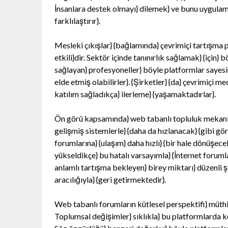
İnsanlara destek olmayı} dilemek} ve bunu uygulama
farklılaştırır}.
Mesleki çıkışlar} {bağlamında} çevrimiçi tartışma p
etkili}dir. Sektör içinde tanınırlık sağlamak} {için} 
sağlayan} profesyoneller} böyle platformlar sayesind
elde etmiş olabilirler}. {Şirketler} {da} çevrimiçi 
katılım sağladıkça} ilerleme} {yaşamaktadırlar}.
Ön görü kapsamında} web tabanlı topluluk mekanlar
gelişmiş sistemlerle} {daha da hızlanacak} {gibi görü
forumlarına} {ulaşım} daha hızlı} {bir hale dönüşece
yükseldikçe} bu hatalı varsayımla} {İnternet forumla
anlamlı tartışma bekleyen} birey miktarı} düzenli şe
aracılığıyla} {geri getirmektedir}.
Web tabanlı forumların kütlesel perspektifi} müthi
Toplumsal değişimler} sıklıkla} bu platformlarda kö