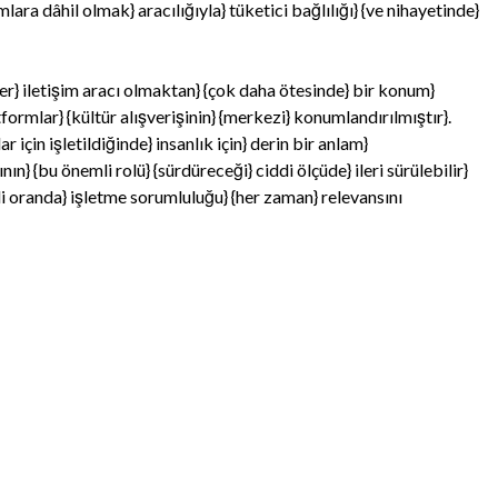
lara dâhil olmak} aracılığıyla} tüketici bağlılığı} {ve nihayetinde}
er} iletişim aracı olmaktan} {çok daha ötesinde} bir konum}
ormlar} {kültür alışverişinin} {merkezi} konumlandırılmıştır}.
için işletildiğinde} insanlık için} derin bir anlam}
ın} {bu önemli rolü} {sürdüreceği} ciddi ölçüde} ileri sürülebilir}
li oranda} işletme sorumluluğu} {her zaman} relevansını