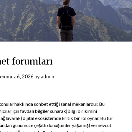
net forumları
emmuz 6, 2026
by
admin
i konular hakkında sohbet ettiği sanal mekanlardur. Bu
cılar için faydalı bilgiler sunarak|bilgi birikimini
ğlayarak} dijital ekosistemde kritik bir rol oynar. Bu tür
uşundan günümüze çeşitli dönüşümler yaşamış} ve mevcut