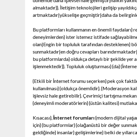
dönemde daha işlevsel hale gelmiştir|halkın yakınd
almaktadır}}. İletişim teknolojileri gelişip yayıldıkç
artmaktadır|yükselişe geçmiştir|daha da belirginle
Bu platformları kullanmanın en önemli faydaları} 
deneyimlerden} ister istemez istifade sağlayabilmek
olan|Engin bir topluluk tarafından desteklenen} böy
sunmaktadır|en doğru cevapları barındırmaktadır|e
bu platformlarda} oldukça detaylı bir şekilde yer 
işlenmektedir}}. Topluluk oluşturması} {da} {İnterne
{Etkili bir İnternet forumu seçerken} pek çok faktör
kullanılması} {oldukça önemlidir}. {Moderasyon kalit
işlevsiz hale getirebilir}. Çevrimiçi tartışma meka
{deneyimli moderatörlerin} {üstün kalitesi} mutlaka 
Kısacası},
İnternet forumları
{modern dijital yaşam
için} {bu platformlar} {olağanüstü bir değer sunmak
geldiğinde} insanlar} gelişimlerine} belki de yıllarc