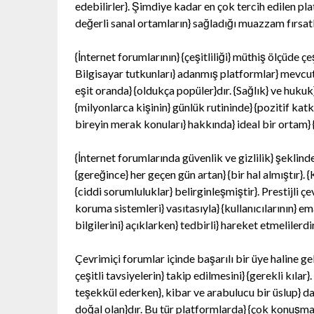
edebilirler}. Şimdiye kadar en çok tercih edilen pl
değerli sanal ortamların} sağladığı muazzam fırsatl
{İnternet forumlarının} {çeşitliliği} müthiş ölçüde ç
Bilgisayar tutkunları} adanmış platformlar} mevcutke
eşit oranda} {oldukça popüler}dır. {Sağlık} ve hukuk
{milyonlarca kişinin} günlük rutininde} {pozitif kat
bireyin merak konuları} hakkında} ideal bir ortam}
{İnternet forumlarında güvenlik ve gizlilik} şekli
{gereğince} her geçen gün artan} {bir hal almıştır}.
{ciddi sorumluluklar} belirginleşmiştir}. Prestijli çe
koruma sistemleri} vasıtasıyla} {kullanıcılarının} e
bilgilerini} açıklarken} tedbirli} hareket etmelilerdi
Çevrimiçi forumlar içinde başarılı bir üye haline ge
çeşitli tavsiyelerin} takip edilmesini} {gerekli kıla
teşekkül ederken}, kibar ve arabulucu bir üslup} da
doğal olan}dır. Bu tür platformlarda} {çok konuşma