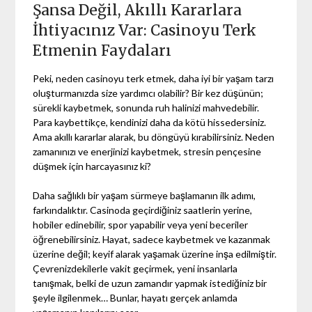
Şansa Değil, Akıllı Kararlara
İhtiyacınız Var: Casinoyu Terk
Etmenin Faydaları
Peki, neden casinoyu terk etmek, daha iyi bir yaşam tarzı
oluşturmanızda size yardımcı olabilir? Bir kez düşünün;
sürekli kaybetmek, sonunda ruh halinizi mahvedebilir.
Para kaybettikçe, kendinizi daha da kötü hissedersiniz.
Ama akıllı kararlar alarak, bu döngüyü kırabilirsiniz. Neden
zamanınızı ve enerjinizi kaybetmek, stresin pençesine
düşmek için harcayasınız ki?
Daha sağlıklı bir yaşam sürmeye başlamanın ilk adımı,
farkındalıktır. Casinoda geçirdiğiniz saatlerin yerine,
hobiler edinebilir, spor yapabilir veya yeni beceriler
öğrenebilirsiniz. Hayat, sadece kaybetmek ve kazanmak
üzerine değil; keyif alarak yaşamak üzerine inşa edilmiştir.
Çevrenizdekilerle vakit geçirmek, yeni insanlarla
tanışmak, belki de uzun zamandır yapmak istediğiniz bir
şeyle ilgilenmek… Bunlar, hayatı gerçek anlamda