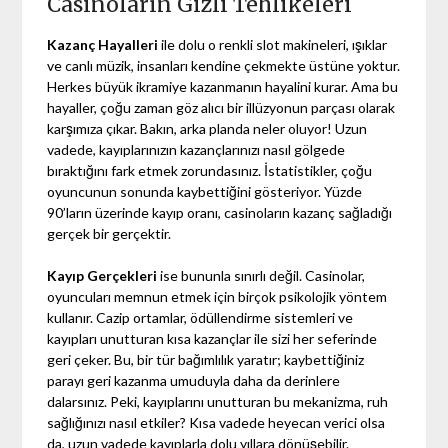
Casinoların Gizli Tehlikeleri
Kazanç Hayalleri
ile dolu o renkli slot makineleri, ışıklar
ve canlı müzik, insanları kendine çekmekte üstüne yoktur.
Herkes büyük ikramiye kazanmanın hayalini kurar. Ama bu
hayaller, çoğu zaman göz alıcı bir illüzyonun parçası olarak
karşımıza çıkar. Bakın, arka planda neler oluyor! Uzun
vadede, kayıplarınızın kazançlarınızı nasıl gölgede
bıraktığını fark etmek zorundasınız. İstatistikler, çoğu
oyuncunun sonunda kaybettiğini gösteriyor. Yüzde
90’ların üzerinde kayıp oranı, casinoların kazanç sağladığı
gerçek bir gerçektir.
Kayıp Gerçekleri
ise bununla sınırlı değil. Casinolar,
oyuncuları memnun etmek için birçok psikolojik yöntem
kullanır. Cazip ortamlar, ödüllendirme sistemleri ve
kayıpları unutturan kısa kazançlar ile sizi her seferinde
geri çeker. Bu, bir tür bağımlılık yaratır; kaybettiğiniz
parayı geri kazanma umuduyla daha da derinlere
dalarsınız. Peki, kayıplarını unutturan bu mekanizma, ruh
sağlığınızı nasıl etkiler? Kısa vadede heyecan verici olsa
da, uzun vadede kayıplarla dolu yıllara dönüşebilir.