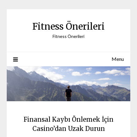
Skip
to
content
Fitness Önerileri
Fitness Önerileri
Menu
Finansal Kaybı Önlemek İçin
Casino’dan Uzak Durun