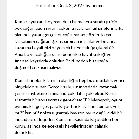
Posted on
Ocak 3, 2025
by
admin
Kumar oyunları, heyecan dolu bir macera sunduğu için
pek çoğumuzun ilgisini çeker; ancak, kumarhanelerin arka
planında yatan gerçekler çoğu zaman gözden kaçar.
Dikkatimizi dağıtan ışıklar, çırpınan jetonlar ve bir anda
kazanma hayali, bizi heyecanlı bir yolculuğa çıkarabilir.
Ama bu yolculuğun sonu genellikle hayal kırıklığı ve
finansal kayıplarla doludur. Peki, neden bu tuzağa
düşmekten kaçınmalıyız?
Kumarhaneler, kazanma olasılığını hep bize mutluluk verici
bir şekilde sunar. Gerçek şu ki, uzun vadede kazanmak
yerine kaybetme ihtimaliniz çok daha yüksektir. Kendi
aramızda bir soru sormak gerekirse; “Bir Monopoly oyunu
oynamakla gerçek para kaybetmek arasında bir fark yok
mu?” İşin püf noktası, gerçek hayatın oyun değil, ciddi bir
mücadele olduğudur. Kumar masasında kaybedilen her
kuruş, aslında gelecekteki hayallerinizden çalmak
demektir.