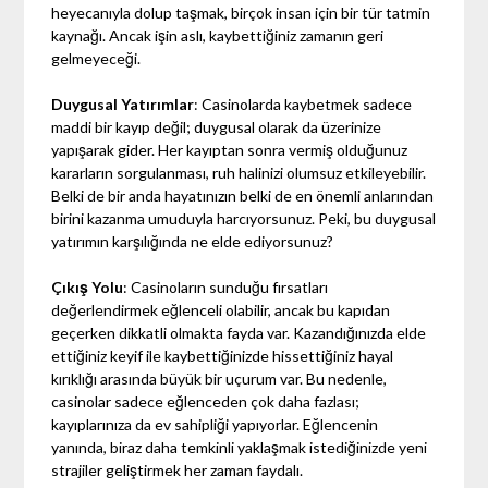
heyecanıyla dolup taşmak, birçok insan için bir tür tatmin
kaynağı. Ancak işin aslı, kaybettiğiniz zamanın geri
gelmeyeceği.
Duygusal Yatırımlar
: Casinolarda kaybetmek sadece
maddi bir kayıp değil; duygusal olarak da üzerinize
yapışarak gider. Her kayıptan sonra vermiş olduğunuz
kararların sorgulanması, ruh halinizi olumsuz etkileyebilir.
Belki de bir anda hayatınızın belki de en önemli anlarından
birini kazanma umuduyla harcıyorsunuz. Peki, bu duygusal
yatırımın karşılığında ne elde ediyorsunuz?
Çıkış Yolu
: Casinoların sunduğu fırsatları
değerlendirmek eğlenceli olabilir, ancak bu kapıdan
geçerken dikkatli olmakta fayda var. Kazandığınızda elde
ettiğiniz keyif ile kaybettiğinizde hissettiğiniz hayal
kırıklığı arasında büyük bir uçurum var. Bu nedenle,
casinolar sadece eğlenceden çok daha fazlası;
kayıplarınıza da ev sahipliği yapıyorlar. Eğlencenin
yanında, biraz daha temkinli yaklaşmak istediğinizde yeni
strajiler geliştirmek her zaman faydalı.