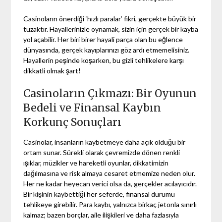
Casinoların önerdiği ‘hızlı paralar’ fikri, gerçekte büyük bir
tuzaktır. Hayallerinizle oynamak, sizin için gerçek bir kayba
yol açabilir. Her biri birer hayali parça olan bu eğlence
dünyasında, gerçek kayıplarınızı göz ardı etmemelisiniz.
Hayallerin peşinde koşarken, bu gizli tehlikelere karşı
dikkatli olmak şart!
Casinoların Çıkmazı: Bir Oyunun
Bedeli ve Finansal Kaybın
Korkunç Sonuçları
Casinolar, insanların kaybetmeye daha açık olduğu bir
ortam sunar. Sürekli olarak çevremizde dönen renkli
ışıklar, müzikler ve hareketli oyunlar, dikkatimizin
dağılmasına ve risk almaya cesaret etmemize neden olur.
Her ne kadar heyecan verici olsa da, gerçekler acılayıcıdır.
Bir kişinin kaybettiği her seferde, finansal durumu
tehlikeye girebilir. Para kaybı, yalnızca birkaç jetonla sınırlı
kalmaz; bazen borçlar, aile ilişkileri ve daha fazlasıyla