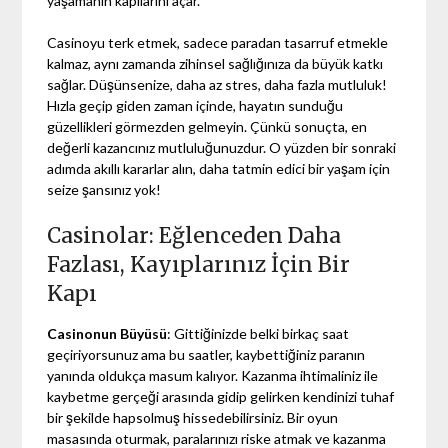
yaşamanın kapılarını açar.
Casinoyu terk etmek, sadece paradan tasarruf etmekle
kalmaz, aynı zamanda zihinsel sağlığınıza da büyük katkı
sağlar. Düşünsenize, daha az stres, daha fazla mutluluk!
Hızla geçip giden zaman içinde, hayatın sunduğu
güzellikleri görmezden gelmeyin. Çünkü sonuçta, en
değerli kazancınız mutluluğunuzdur. O yüzden bir sonraki
adımda akıllı kararlar alın, daha tatmin edici bir yaşam için
seize şansınız yok!
Casinolar: Eğlenceden Daha
Fazlası, Kayıplarınız İçin Bir
Kapı
Casinonun Büyüsü
: Gittiğinizde belki birkaç saat
geçiriyorsunuz ama bu saatler, kaybettiğiniz paranın
yanında oldukça masum kalıyor. Kazanma ihtimaliniz ile
kaybetme gerçeği arasında gidip gelirken kendinizi tuhaf
bir şekilde hapsolmuş hissedebilirsiniz. Bir oyun
masasında oturmak, paralarınızı riske atmak ve kazanma