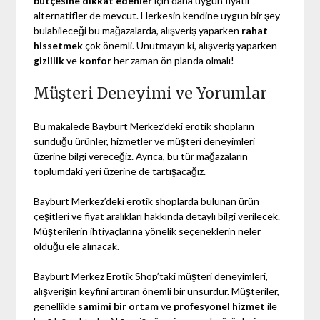
bütçesine dikkat edenler
için daha uygun fiyatlı
alternatifler de mevcut. Herkesin kendine uygun bir şey
bulabileceği bu mağazalarda, alışveriş yaparken
rahat
hissetmek
çok önemli. Unutmayın ki, alışveriş yaparken
gizlilik
ve
konfor
her zaman ön planda olmalı!
Müşteri Deneyimi ve Yorumlar
Bu makalede Bayburt Merkez’deki erotik shopların
sunduğu ürünler, hizmetler ve müşteri deneyimleri
üzerine bilgi vereceğiz. Ayrıca, bu tür mağazaların
toplumdaki yeri üzerine de tartışacağız.
Bayburt Merkez’deki erotik shoplarda bulunan ürün
çeşitleri ve fiyat aralıkları hakkında detaylı bilgi verilecek.
Müşterilerin ihtiyaçlarına yönelik seçeneklerin neler
olduğu ele alınacak.
Bayburt Merkez Erotik Shop’taki müşteri deneyimleri,
alışverişin keyfini artıran önemli bir unsurdur. Müşteriler,
genellikle
samimi bir ortam
ve
profesyonel hizmet
ile