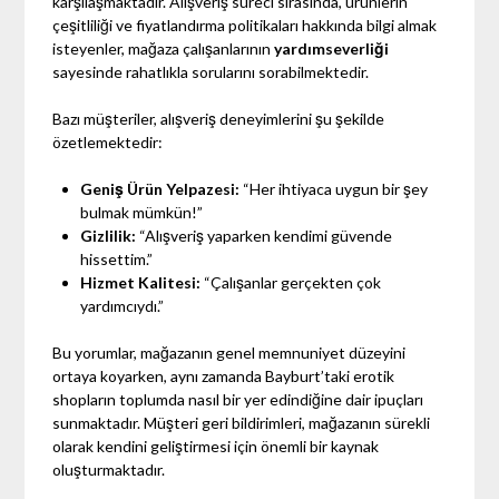
karşılaşmaktadır. Alışveriş süreci sırasında, ürünlerin
çeşitliliği ve fiyatlandırma politikaları hakkında bilgi almak
isteyenler, mağaza çalışanlarının
yardımseverliği
sayesinde rahatlıkla sorularını sorabilmektedir.
Bazı müşteriler, alışveriş deneyimlerini şu şekilde
özetlemektedir:
Geniş Ürün Yelpazesi:
“Her ihtiyaca uygun bir şey
bulmak mümkün!”
Gizlilik:
“Alışveriş yaparken kendimi güvende
hissettim.”
Hizmet Kalitesi:
“Çalışanlar gerçekten çok
yardımcıydı.”
Bu yorumlar, mağazanın genel memnuniyet düzeyini
ortaya koyarken, aynı zamanda Bayburt’taki erotik
shopların toplumda nasıl bir yer edindiğine dair ipuçları
sunmaktadır. Müşteri geri bildirimleri, mağazanın sürekli
olarak kendini geliştirmesi için önemli bir kaynak
oluşturmaktadır.