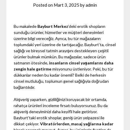
Posted on
Mart 3, 2025
by
admin
Bu makalede
Bayburt Merkez
‘deki erotik shopların
sunduğu ürünler, hizmetler ve müşteri deneyimleri
üzerine bilgi vereceğiz. Ayrıca, bu tür mağazaların
toplumdaki yeri üzerine de tartışacağız. Bayburt’ta, cinsel
sağlığı ve bireysel tatmin arayışını destekleyen çeşitli
ürünler bulmak mümkün. Bu mağazalar, sadece ürün
satmanın ötesinde,
insanların cinsel yaşamlarını daha
zengin hale getirme
misyonunu üstleniyor. Peki, bu tür
dükkanlar neden bu kadar önemli? Belki de herkesin
cinsel mutluluğu, toplumun genel sağlığıyla doğrudan
bağlantılıdır.
Alışveriş yaparken, gizliliğinizi koruyacak bir ortamda,
rahatça ürünleri inceleme fırsatı buluyorsunuz. Bu da
alışveriş deneyiminizi daha keyifli hale getiriyor.
Bayburt’taki erotik shoplar, geniş ürün yelpazesi ile
dikkat çekiyor.
Vibratörlerden, masaj yağlarına kadar
birçok seçenek mevcut. Ayrıca, bu ürünlerin fiyatları da