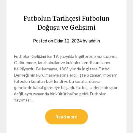
Futbolun Tarihçesi Futbolun
Doğuşu ve Gelişimi
Posted on
Ekim 12, 2024
by
admin
Futbolun Gelişimi ise 19. yüzyılda İngiltere’de hız kazandı.
O dönemde, farklı okullar ve kulüpler kendi kurallarını
belirliyordu. Bu karmaşa, 1863 yılında İngiltere Futbol
Derneği’nin kurulmasıyla sona erdi. İşte o zaman, modern
futbolun kuralları belirlendi ve bu kurallar dünya
genelinde kabul görmeye başladı. Futbol, sadece bir spor
değil, aynı zamanda bir kültür haline geldi. Futbolun
Yayılması…
Read more