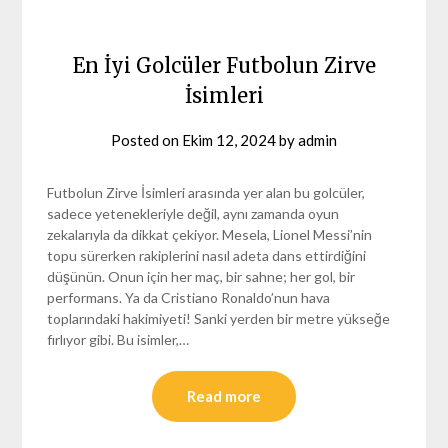
En İyi Golcüler Futbolun Zirve
İsimleri
Posted on
Ekim 12, 2024
by
admin
Futbolun Zirve İsimleri arasında yer alan bu golcüler,
sadece yetenekleriyle değil, aynı zamanda oyun
zekalarıyla da dikkat çekiyor. Mesela, Lionel Messi’nin
topu sürerken rakiplerini nasıl adeta dans ettirdiğini
düşünün. Onun için her maç, bir sahne; her gol, bir
performans. Ya da Cristiano Ronaldo’nun hava
toplarındaki hakimiyeti! Sanki yerden bir metre yükseğe
fırlıyor gibi. Bu isimler,…
Read more