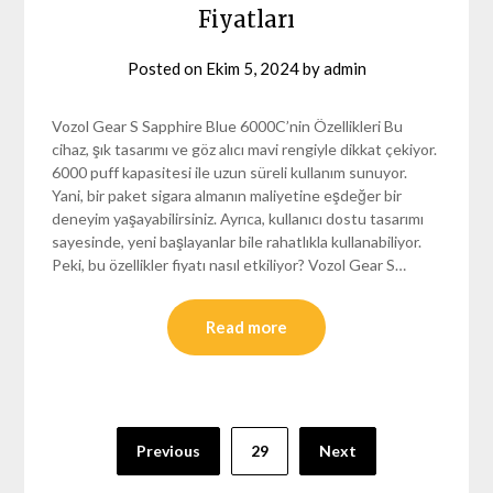
Fiyatları
Posted on
Ekim 5, 2024
by
admin
Vozol Gear S Sapphire Blue 6000C’nin Özellikleri Bu
cihaz, şık tasarımı ve göz alıcı mavi rengiyle dikkat çekiyor.
6000 puff kapasitesi ile uzun süreli kullanım sunuyor.
Yani, bir paket sigara almanın maliyetine eşdeğer bir
deneyim yaşayabilirsiniz. Ayrıca, kullanıcı dostu tasarımı
sayesinde, yeni başlayanlar bile rahatlıkla kullanabiliyor.
Peki, bu özellikler fiyatı nasıl etkiliyor? Vozol Gear S…
Read more
Yazı
Previous
29
Next
sayfalaması