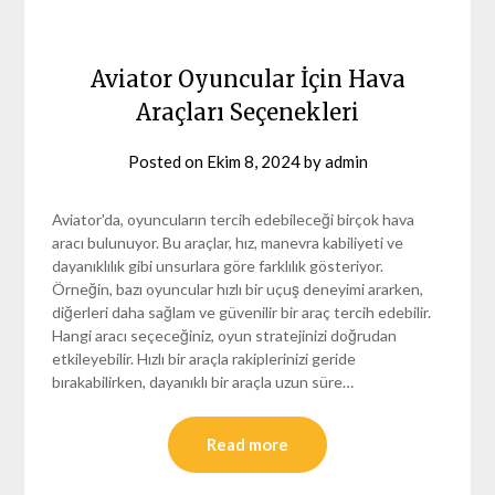
Aviator Oyuncular İçin Hava
Araçları Seçenekleri
Posted on
Ekim 8, 2024
by
admin
Aviator'da, oyuncuların tercih edebileceği birçok hava
aracı bulunuyor. Bu araçlar, hız, manevra kabiliyeti ve
dayanıklılık gibi unsurlara göre farklılık gösteriyor.
Örneğin, bazı oyuncular hızlı bir uçuş deneyimi ararken,
diğerleri daha sağlam ve güvenilir bir araç tercih edebilir.
Hangi aracı seçeceğiniz, oyun stratejinizi doğrudan
etkileyebilir. Hızlı bir araçla rakiplerinizi geride
bırakabilirken, dayanıklı bir araçla uzun süre…
Read more